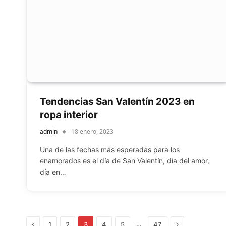
Tendencias San Valentín 2023 en
ropa interior
admin
18 enero, 2023
Una de las fechas más esperadas para los
enamorados es el día de San Valentín, día del amor,
día en…
Previous
Next
…
1
2
3
4
5
47