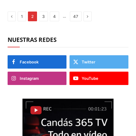
Previous
Next
…
1
2
3
4
47
NUESTRAS REDES
Facebook
Twitter
Instagram
YouTube