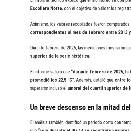
El informe técnico explicó que el monitoreo se comp
Escollera Norte
, con el objetivo de validar los regist
Asimismo, los valores recopilados fueron comparados
correspondientes al mes de febrero entre 2013 y
Durante febrero de 2026, las mediciones mostraron qu
superior de la serie histórica
.
El informe señaló que
“durante febrero de 2026, la 
promedió los 22,5 °C”
. Además, detalló que
entre los
superaron incluso el
umbral del cuartil superior de l
Un breve descenso en la mitad de
El análisis también identificó un periodo corto con tem
que
“sólo durante el día 14 se registraron valores