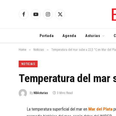
Facebook
YouTube
Instagram
X
(Twitter)
Portada
Agenda
Asturias
C
»
»
Home
Noticias
Temperatura del mar sube a 22,5 °C en Mar del Pla
NOTICIAS
Temperatura del mar s
By
NBAsturias
3 Mins Read
La temperatura superficial del mar en
Mar del Plata
pr