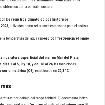
lementó con
mediciones semanales realizadas en la
ros obtenidos por la estación costera.
 con los
registros climatológicos históricos
 2023
, utilizados como referencia estadística para el análisis.
e la temperatura del agua
superó con frecuencia el rango
temperatura superficial del mar en Mar del Plata
 días 1 al 5, 9 y 10, y del 16 al 24
, las mediciones
a serie histórica (Q3)
, establecido en
22,3 °C
.
l mes
peraturas por debajo del rango habitual. El documento indicó
 de temperatura inferiores al umbral del primer cuartil