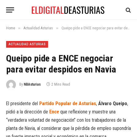
»
»
Home
Actualidad Asturias
Queipo pide a ENCE negociar para evitar despidos en Navia
ACTUALIDAD ASTURIAS
Queipo pide a ENCE negociar
para evitar despidos en Navia
By
NBAsturias
2 Mins Read
El presidente del
Partido Popular de Asturias
,
Álvaro Queipo
,
pidió a la dirección de
Ence
que reflexione y muestre una
“verdadera voluntad de negociación” con los trabajadores de la
planta de Navia, al considerar que la pérdida de empleo supondría
un fuerte impacto social y económico en la comarca.