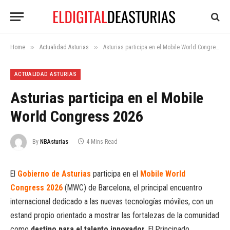
»
»
Home
Actualidad Asturias
Asturias participa en el Mobile World Congress 2026
ACTUALIDAD ASTURIAS
Asturias participa en el Mobile
World Congress 2026
By
NBAsturias
4 Mins Read
El
Gobierno de Asturias
participa en el
Mobile World
Congress 2026
(MWC) de Barcelona, el principal encuentro
internacional dedicado a las nuevas tecnologías móviles, con un
estand propio orientado a mostrar las fortalezas de la comunidad
como
destino para el talento innovador
. El Principado