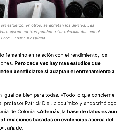
sin esfuerzo; en otros, se aprietan los dientes. Las
 las mujeres también pueden estar relacionadas con el
. Foto: Christin Klose/dpa
lo femenino en relación con el rendimiento, los
iones.
Pero cada vez hay más estudios que
ueden beneficiarse si adaptan el entrenamiento a
 igual de bien para todas. «Todo lo que concierne
el profesor Patrick Diel, bioquímico y endocrinólogo
ania de Colonia.
«Además, la base de datos es aún
afirmaciones basadas en evidencias acerca del
o», añade.