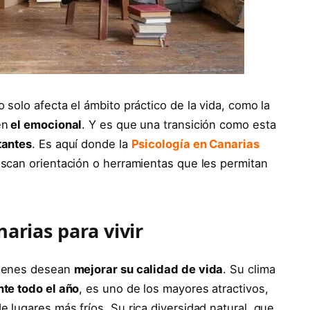
solo afecta el ámbito práctico de la vida, como la
én
el emocional
. Y es que una transición como esta
tantes
. Es aquí donde la
Psicología en Canarias
scan orientación o herramientas que les permitan
narias para vivir
uienes desean
mejorar su calidad de vida
. Su clima
te todo el año
, es uno de los mayores atractivos,
lugares más fríos. Su rica diversidad natural, que