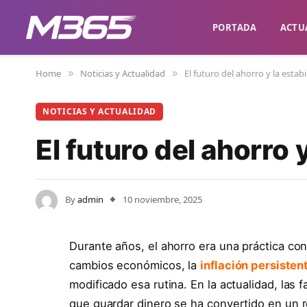
PORTADA
ACTU
Home
Noticias y Actualidad
El futuro del ahorro y la estab
»
»
NOTICIAS Y ACTUALIDAD
El futuro del ahorro 
By
admin
10 noviembre, 2025
Durante años, el ahorro era una práctica c
cambios económicos, la
inflación persisten
modificado esa rutina. En la actualidad, las 
que guardar dinero se ha convertido en un 