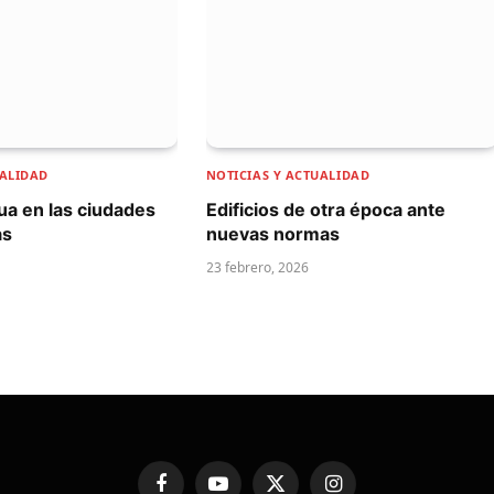
UALIDAD
NOTICIAS Y ACTUALIDAD
gua en las ciudades
Edificios de otra época ante
as
nuevas normas
23 febrero, 2026
Facebook
YouTube
X
Instagram